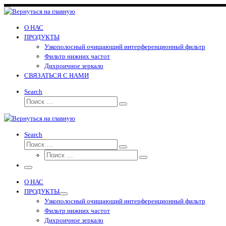
Перейти
к
содержимому
О НАС
ПРОДУКТЫ
Узкополосный очищающий интерференционный фильтр
Фильтр нижних частот
Дихроичное зеркало
СВЯЗАТЬСЯ С НАМИ
Search
Поиск
Поиск
…
Search
Поиск
Поиск
Поиск
…
Поиск
…
Меню
О НАС
ПРОДУКТЫ
Узкополосный очищающий интерференционный фильтр
Фильтр нижних частот
Дихроичное зеркало