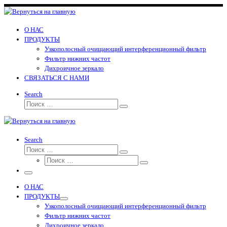
Перейти
к
содержимому
О НАС
ПРОДУКТЫ
Узкополосный очищающий интерференционный фильтр
Фильтр нижних частот
Дихроичное зеркало
СВЯЗАТЬСЯ С НАМИ
Search
Поиск
Поиск
…
Search
Поиск
Поиск
Поиск
…
Поиск
…
Меню
О НАС
ПРОДУКТЫ
Узкополосный очищающий интерференционный фильтр
Фильтр нижних частот
Дихроичное зеркало